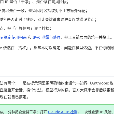
口 IP 是否「干净」、是否落在高风险段；
 归属地是否一致，避免因时区指纹对不上被额外标记；
 相关域名是否走对了线路，别让关键请求漏进直连或错误节点；
点，把「可疑信号」逐个排掉；
Code 稳定使用指南
和
IPv6 泄露与处理
，把工具链层面的坑一并堵上。
ude 依然在「抬杠」，那基本可以确定：问题在模型这边，不在你的网
两个：一是在提示词里更明确地约束语气与边界（Anthropic 也已放
直接重开会话、换个说法。模型行为的锅，官方大概率会靠后续更
现在就自己搞定。
如花一分钟把变量排干净：打开
Claude AI IP 检测
，一次性查清 IP 风