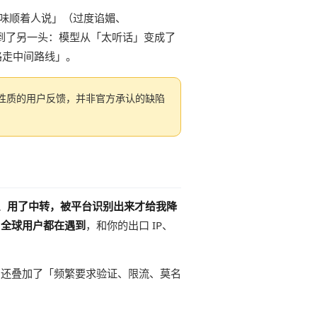
「一味顺着人说」（过度谄媚、
荡到了另一头：模型从「太听话」变成了
一路走中间路线」。
性质的用户反馈，并非官方承认的缺陷
、用了中转，被平台识别出来才给我降
，全球用户都在遇到
，和你的出口 IP、
，还叠加了「频繁要求验证、限流、莫名