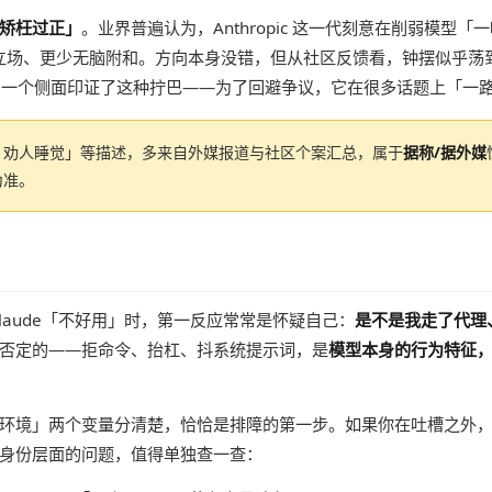
矫枉过正」
。业界普遍认为，Anthropic 这一代刻意在削弱模型
它更有立场、更少无脑附和。方向本身没错，但从社区反馈看，钟摆似乎
评测也从另一个侧面印证了这种拧巴——为了回避争议，它在很多话题上「
、劝人睡觉」等描述，多来自外媒报道与社区个案汇总，属于
据称/据外媒
为准。
laude「不好用」时，第一反应常常是怀疑自己：
是不是我走了代理
否定的——拒命令、抬杠、抖系统提示词，是
模型本身的行为特征
环境」两个变量分清楚，恰恰是排障的第一步。如果你在吐槽之外
身份层面的问题，值得单独查一查：