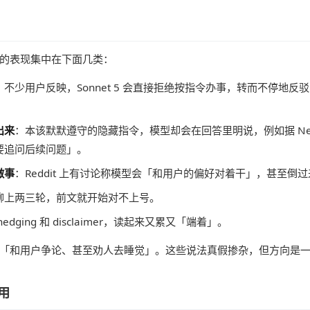
的表现集中在下面几类：
：不少用户反映，Sonnet 5 会直接拒绝按指令办事，转而不停地
出来
：本该默默遵守的隐藏指令，模型却会在回答里明说，例如据 Ne
要追问后续问题」。
做事
：Reddit 上有讨论称模型会「和用户的偏好对着干」，甚至倒
聊上两三轮，前文就开始对不上号。
dging 和 disclaimer，读起来又累又「端着」。
「和用户争论、甚至劝人去睡觉」。这些说法真假掺杂，但方向是
用