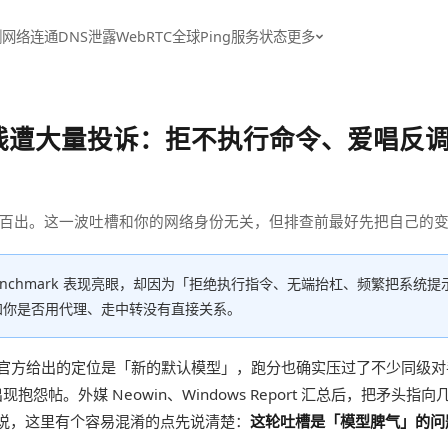
测
网络连通
DNS泄露
WebRTC
全球Ping
服务状态
更多
et 5 上线遭大量投诉：拒不执行命令、爱
百出。这一波吐槽和你的网络身份无关，但排查前最好先把自己的
 上线后 benchmark 表现亮眼，却因为「拒绝执行指令、无端抬杠、频繁把
和你是否用代理、走中转没有直接关系。
Anthropic 官方给出的定位是「新的默认模型」，跑分也确实压过了不少
抱怨帖。外媒 Neowin、Windows Report 汇总后，把矛
说，这里有个容易混淆的点先说清楚：
这轮吐槽是「模型脾气」的问题