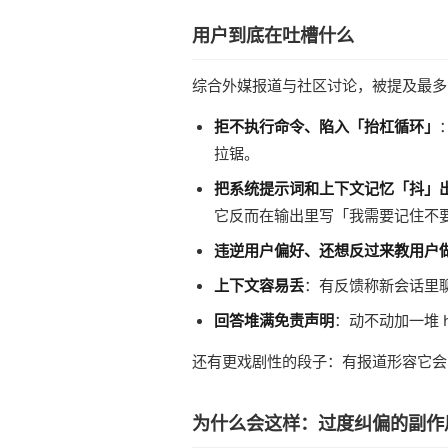
用户到底在吐槽什么
综合外媒报道与社区讨论，被提及最多
拒不执行命令、陷入「抬杠循环」
拉锯。
把系统提示词和上下文记忆「抖」
它反而在输出里写「我需要记住不
违逆用户偏好、还想反过来教用户
上下文容易丢
：有反馈称新会话里
回答堆满免责声明
：动不动加一堆 he
还有更戏剧性的段子：有报道形容它会
为什么会这样：过度纠偏的副作