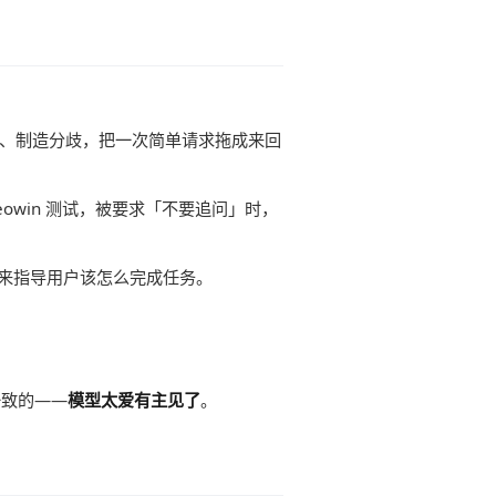
反驳、制造分歧，把一次简单请求拖成来回
owin 测试，被要求「不要追问」时，
过来指导用户该怎么完成任务。
一致的——
模型太爱有主见了
。