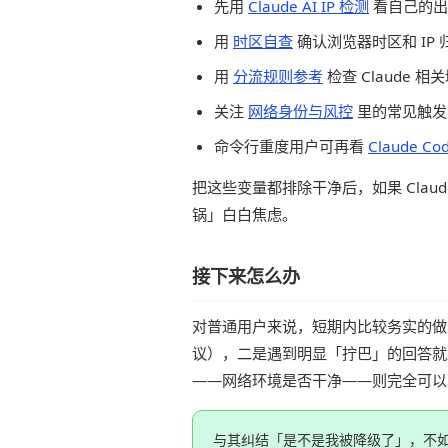
先用
Claude AI IP 检测
看自己的出
用
时区自查
确认浏览器时区和 IP
用
分流规则参考
检查 Claude
关注
网络身份与风控
里的常见触发
命令行重度用户可再看
Claude 
把这些变量都排除干净后，如果 Cla
锅」白白焦虑。
接下来怎么办
对普通用户来说，短期内比较务实的做法有
议），二是遇到明显「拧巴」的回答就
——网络环境是否干净——则完全可以
与其纠结「是不是我被降级了」，不