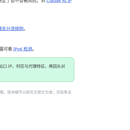
接决定了会不会被风控。到
Claude AI IP
关域名分流规则
。
泄露可看
IPv6 检测
。
出口 IP、时区与代理特征，再回头对
道。本文为二次整理，技术细节以研究方原文为准；涉及争议