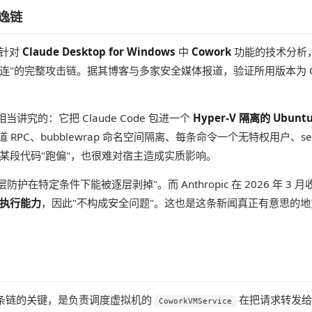
逸链
针对
Claude Desktop for Windows
中
Cowork
功能的技术分析
"的完整攻击链。据其博客与多家安全媒体报道，验证所用版本为 Claude D
是相当讲究的：它把 Claude Code 包进一个
Hyper-V 隔离的 Ubun
命名管道 RPC、bubblewrap 命名空间隔离、每条命令一个无特权用户、
某段代码"跑偏"，也很难对宿主造成实质影响。
层防护在特定条件下能被逐层剥掉"。而 Anthropic 在 2026 年
执行能力
，因此"不构成安全问题"。这也是这条新闻真正有意思的
，整条链的关键，是负责调度虚拟机的
在把请求转发
CoworkVMService