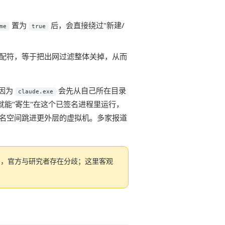
置为
后，会直接绕过"新建/
me
true
配符，等于把出网过滤整体关掉，从而
因为
会先从自己所在目录
claude.exe
就能"寄生"在这个已签名进程里运行，
ap 命名空间跳进更外层的虚拟机。多家报道
"，官方与研究者存在分歧；这里客观