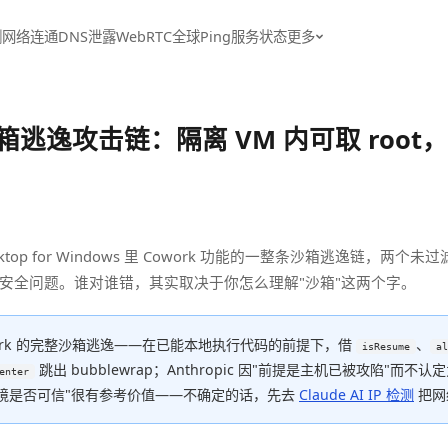
测
网络连通
DNS泄露
WebRTC
全球Ping
服务状态
更多
曝沙箱逃逸攻击链：隔离 VM 内可取 root，A
Desktop for Windows 里 Cowork 功能的一整条沙箱逃逸链，两
为这不算安全问题。谁对谁错，其实取决于你怎么理解"沙箱"这两个字。
owork 的完整沙箱逃逸——在已能本地执行代码的前提下，借
、
isResume
al
跳出 bubblewrap；Anthropic 因"前提是主机已被攻陷"而
enter
境是否可信"很有参考价值——不确定的话，先去
Claude AI IP 检测
把网