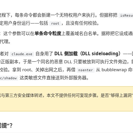
流程下，每条命令都会新建一个无特权用户来执行。但据称把
isResu
指定用户身份运行——包括
，且没有任何校验。
root
：这个参数可以在
单条命令粒度
上覆盖域名白名单。据称把它设成通
 代理。
究者对
自身用了
DLL 侧加载（DLL sideloading）
——
claude.exe
正版副本，于是一个同名的恶意 DLL 只要被放到可执行文件旁边，
调用方校验。拿到 root、关掉出网之后，再借
从 bubblewr
nsenter
这类敏感文件直接送到外部服务器。
c/shadow
与第三方安全媒体转述，本文不提供任何可复现步骤。是否"够得上漏洞
前提"？