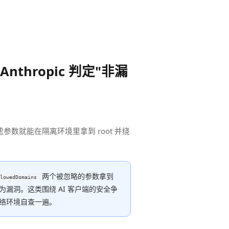
nthropic 判定"非漏
个未过滤参数就能在隔离环境里拿到 root 并绕
两个被忽略的参数拿到
lowedDomains
不认定为漏洞。这类围绕 AI 客户端的安全争
络环境自查一遍。