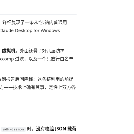
，详细复现了一条从"沙箱内普通用
esktop for Windows
tu 虚拟机
，外面还叠了好几层防护——
seccomp 过滤，以及一个只放行白名单
 3 月收到报告后回应称：这条链利用的前提
地方——技术上确有其事，定性上双方各
给
时，
没有校验 JSON 载荷
sdk-daemon