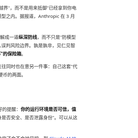
越界"，而不是用来抵御"已经拿到你电
据报道，Anthropic 在 3 月
理解成一道
纵深防线
，而不只是"防模型
人误判风险边界。孰是孰非，见仁见智
事"的保险箱
。
，往往同时也在意另一件事：自己这套"代
硬币的两面。
好的提醒：
你的运行环境是否可信，值
身是否安全、是否泄露身份"。可以从这