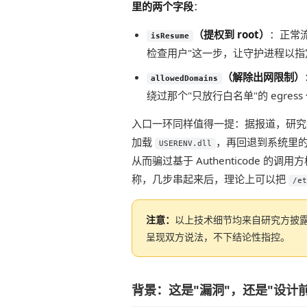
里的两个字段
：
（提权到 root）
：正常
isResume
检查用户"这一步，让守护进程以
（解除出网限制）
allowedDomains
绕过那个"只放行白名单"的 egress
入口一环同样值得一提：据报道，研
加载
，再回退到系统里的
USERENV.dll
从而骗过基于 Authenticode 的
称，几步串起来后，理论上可以把
/et
注意：
以上技术细节均来自研究方披露
呈现双方说法，不下结论性指控。
背景：这是"漏洞"，还是"设计