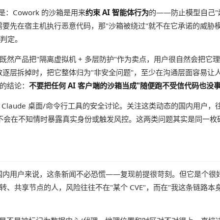
是：Cowork 的沙箱是用来
约束 AI 智能体行为
的——防止模型自己"
先在宿主机执行恶意代码，那"沙箱被绕过"就不在它承诺的威胁模型之内。
一判定。
然产品把"隔离虚拟机 + 多层防护"作为卖点，用户很自然会把它
数逐层拆掉时，把它整体归为"非安全问题"，至少在沟通层面容易让
的结论：
不要把任何 AI 客户端的沙箱当成"随便跑不受信代码也没
Claude 桌面/命令行工具的安全讨论。关注这类动态的国内用户
、会不会在不知情时暴露真实身份或触发风控。这两类问题其实是同一枚
e"的国内用户来说，这条新闻不必恐慌——复现前提很苛刻。但它是个很
转、共享节点的人，风险往往不在"某个 CVE"，而在"我这条链路本