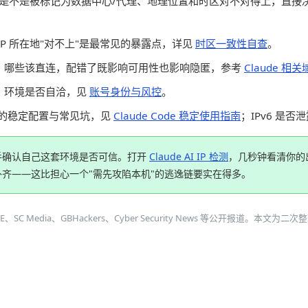
IP 是不是被标记为数据中心/代理、地理位置和时区对不对得上，直
IP 所在地"对不上"是最常见的暴露点，详见
时区一致性自查
。
、哪些该直连，配错了既影响可用性也影响隐匿，参考
Claude 相
、环境是否自洽，见
账号身份与风控
。
ode 的稳定配置与常见坑，见
Claude Code 稳定使用指南
；IPv6 是否
手确认自己这套环境是否可信。打开
Claude AI IP 检测
，几秒钟看清你的
齐——这比担心一个"需先攻陷本机"的逃逸链要实在得多。
GLE、SC Media、GBHackers、Cyber Security News 等公开报
。