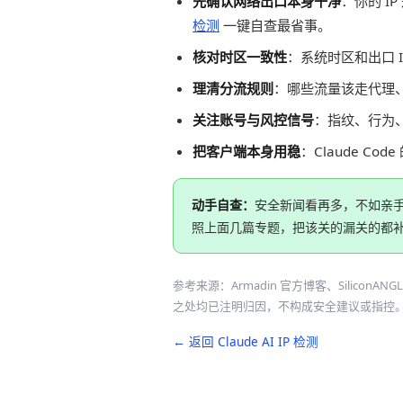
先确认网络出口本身干净
：你的 
检测
一键自查最省事。
核对时区一致性
：系统时区和出口 
理清分流规则
：哪些流量该走代理
关注账号与风控信号
：指纹、行为
把客户端本身用稳
：Claude C
动手自查：
安全新闻看再多，不如亲
照上面几篇专题，把该关的漏关的都补
参考来源：Armadin 官方博客、SiliconAN
之处均已注明归因，不构成安全建议或指控
← 返回 Claude AI IP 检测