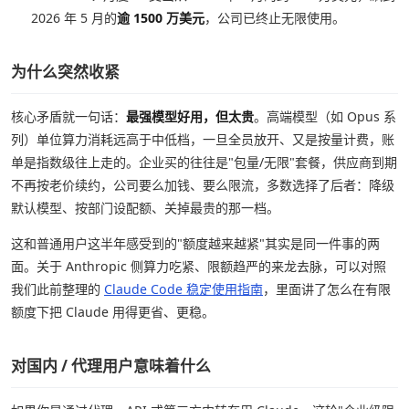
2026 年 5 月的
逾 1500 万美元
，公司已终止无限使用。
为什么突然收紧
核心矛盾就一句话：
最强模型好用，但太贵
。高端模型（如 Opus 系
列）单位算力消耗远高于中低档，一旦全员放开、又是按量计费，账
单是指数级往上走的。企业买的往往是"包量/无限"套餐，供应商到期
不再按老价续约，公司要么加钱、要么限流，多数选择了后者：降级
默认模型、按部门设配额、关掉最贵的那一档。
这和普通用户这半年感受到的"额度越来越紧"其实是同一件事的两
面。关于 Anthropic 侧算力吃紧、限额趋严的来龙去脉，可以对照
我们此前整理的
Claude Code 稳定使用指南
，里面讲了怎么在有限
额度下把 Claude 用得更省、更稳。
对国内 / 代理用户意味着什么