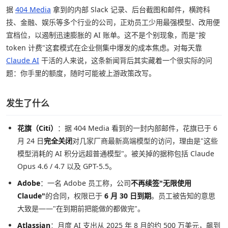
据
404 Media
拿到的内部 Slack 记录、后台截图和邮件，横跨科
技、金融、娱乐等多个行业的公司，正劝员工少用最强模型、改用便
宜档位，以遏制迅速膨胀的 AI 账单。这不是个别现象，而是"按
token 计费"这套模式在企业侧集中爆发的成本焦虑。对每天靠
Claude AI
干活的人来说，这条新闻背后其实藏着一个很实际的问
题：你手里的额度，随时可能被上游政策改写。
发生了什么
花旗（Citi）
：据 404 Media 看到的一封内部邮件，花旗已于 6
月 24 日
完全关闭
对几家厂商最新高端模型的访问，理由是"这些
模型消耗的 AI 积分远超普通模型"。被关掉的据称包括 Claude
Opus 4.6 / 4.7 以及 GPT-5.5。
Adobe
：一名 Adobe 员工称，公司
不再续签"无限使用
Claude"
的合同，权限已于
6 月 30 日到期
。员工被告知的意思
大致是——"在到期前把能做的都做完"。
Atlassian
：月度 AI 支出从 2025 年 8 月的约 500 万美元，飙到