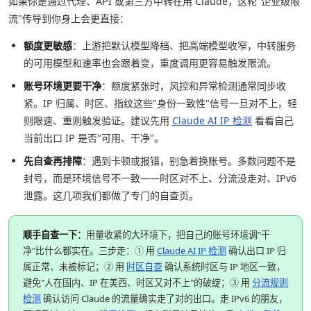
如果你是通过代理、API 或第三方中转在用 Claude，这轮"企业级限
流"传导到你身上会更直接：
额度更敏感
：上游把默认模型降档、把高端模型收窄，中转服务
的可用模型和速率也会跟着变，重度调用更容易触发限流。
账号环境更要干净
：额度紧张时，风控和异常检测通常同步收
紧。IP 归属、时区、指纹这些"身份一致性"信号一旦对不上，轻
则限速、重则触发验证。建议先用
Claude AI IP 检测
看看自己
当前出口 IP 是否"可用、干净"。
先自查再排障
：遇到卡顿或报错，别急着换账号。多数问题不是
封号，而是环境信号不一致——时区对不上、分流没走对、IPv6
泄露。这几项我们都做了专门的自查页。
顺手自查一下：
用量收紧的大环境下，把自己的账号环境调"干
净"比什么都实在。三步走：① 用
Claude AI IP 检测
确认出口 IP 归
属正常、未被标记；② 用
时区自查
确认系统时区与 IP 地区一致，
避免"人在国内、IP 在美西、时区又对不上"的破绽；③ 用
分流规则
检测
确认访问 Claude 的流量确实走了对的出口。走 IPv6 的朋友，