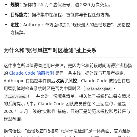
规模：
据称约 2.5 万个虚假账号、逾 2880 万次交互。
目标能力：
据称集中在编程、智能体与长程任务方向。
定性：
Anthropic 单方面称之为"规模最大的蒸馏攻击"，属指控
方措辞。
为什么和"账号风控""时区检测"扯上关系
这件事之所以值得普通用户关注，是因为它和前段时间闹得沸沸扬扬
的
Claude Code 隐蔽检测
是同一条主线。据外媒与开发者披露，
Anthropic 在指控事件前后
收紧了风控
：Claude Code 被指会在启
用智能体时检查系统时区是否为中国时区（
/
Asia/Shanghai
），并比对一份域名清单，相关信号被编码进每次请求
Asia/Urumqi
的系统提示词中。Claude Code 团队成员曾在 X 上回应称，这是
2026 年 3 月上线的"实验性"措施，目的正是防范未授权账号转售与
模型蒸馏。
换句话说，"蒸馏攻击"指控与"账号环境检测"是一体两面：官方越是