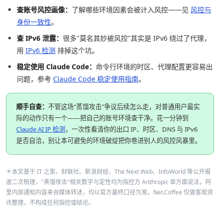
查账号风控画像：
了解哪些环境因素会被计入风控——见
风控与
身份一致性
。
查 IPv6 泄露：
很多"莫名其妙被风控"其实是 IPv6 绕过了代理，
用
IPv6 检测
排掉这个坑。
稳定使用 Claude Code：
命令行环境的时区、代理配置更容易出
问题，参考
Claude Code 稳定使用指南
。
顺手自查：
不管这场"蒸馏攻击"争议后续怎么走，对普通用户最实
际的动作只有一个——把自己的账号环境查干净。花一分钟到
Claude AI IP 检测
，一次性看清你的出口 IP、时区、DNS 与 IPv6
是否自洽，别让本可避免的环境破绽把你卷进别人的风控风暴里。
＊本文基于 IT 之家、财联社、新浪财经、The Next Web、InfoWorld 等公开报
道二次梳理，"蒸馏攻击"相关数字与定性均为指控方 Anthropic 单方面说法，阿
里内部通知内容来自媒体转述，均以官方最终口径为准。Net.Coffee 仅做客观资
讯整理，不构成任何指控或结论。