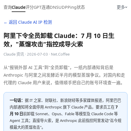
查询
Claude
评分
GPT
连通
DNS
UDP
Ping
状态
更多
← 返回 Claude AI IP 检测
阿里下令全员卸载 Claude：7 月 10 日生
效，"蒸馏攻击"指控成导火索
Claude 资讯 · 2026-07-03 · Net.Coffee
从"报销外部 AI 工具"到"全员卸载"，一纸内部通知背后是
Anthropic 与阿里之间发酵近半月的模型蒸馏争议。对国内和走
代理的 Claude 用户来说，值得顺手把自己的账号环境查一遍。
一句话：
据 IT 之家、财联社、新浪财经等多家媒体报道，阿里巴巴
内部通知将全面停用 Anthropic 旗下 Claude 产品，要求员工在
7
月 10 日
前卸载 Sonnet、Opus、Fable 等模型及 Claude Code 等
Agent 工具；直接导火索，是 Anthropic 此前指控阿里发动"迄今规
模最大的蒸馏攻击"。