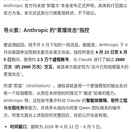
Anthropic 官方均未就"卸载令"本身发布正式声明，具体执行范围以
官方为准。本文对这部分只做客观转述，不下结论。
导火索：Anthropic 的"蒸馏攻击"指控
要追溯起因，绕不开 6 月下旬的一则消息。据报道，Anthropic 于 6
月向美国参议院相关委员会递交信函，指控阿里在
4 月 22 日至 6 月
5 日
期间，使用约
2.5 万个虚假账号
、与 Claude 进行了超过
2880
万次（约 2900 万次）交互
，被其单方面定性为"迄今已知规模最大的
蒸馏攻击"。
所谓"蒸馏"（distillation），通俗讲就是用一个更强模型的输出去训
练一个较弱模型，从而在未经授权的情况下"搬走"前者的能力。
Anthropic 称，这批账号集中针对 Claude 的
智能体推理、软件工程
与长程任务
等能力，并将矛头指向与阿里 Qwen 团队相关的操作
方。阿里方面对上述指控的完整回应，目前公开信息有限。
时间窗口：
据称为 2026 年 4 月 22 日 – 6 月 5 日。