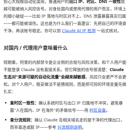
担心大规模自动化滥用，普通用户的
出口 IP、时区、DNS 一致性
就
越可能被纳入风控信号。对身处国内或使用代理的用户而言，环境上
的细小破绽——比如 IP 落地与时区对不上、DNS 泄露暴露真实归属
——都可能被误伤。这也是为什么我们一直建议：先把自己的环境查
干净，再谈账号稳定。你可以到
Claude AI IP 检测
一站式核对。
对国内 / 代理用户意味着什么
短期看，阿里的内部禁令是企业侧的合规与风险决策，和个人用户能
不能登录 Claude 没有直接关系。但它释放的信号很清楚：
Claude
生态对"来源可疑的自动化流量"会越来越敏感
，风控只会更严不会更
松。对个人用户，稳妥做法不是猜规则，而是把可控的环境变量先做
扎实：
查时区一致性：
确认系统时区与出口 IP 归属地不冲突，避免暴
露"人在国内、IP 在海外"的矛盾信号——用
时区自查
。
查分流规则：
确认 Claude 及相关域名走的是干净的代理出口，
而非直连或脏 IP——参考
分流规则说明
。