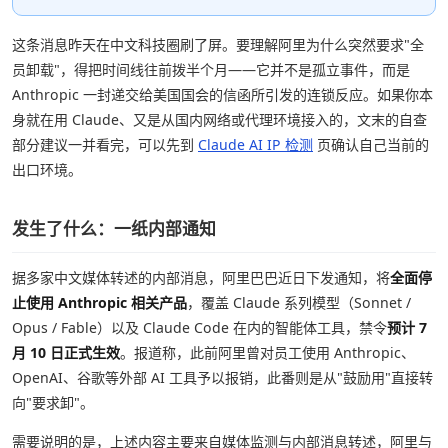
这条消息昨天在中文科技圈刷了屏。要理解阿里为什么突然要求"全
员卸载"，得把时间线往前拨半个月——它并不是孤立事件，而是
Anthropic 一封递交给美国国会的信函所引发的连锁反应。如果你本
身就在用 Claude、又是从国内网络或代理环境接入的，文末的自查
部分建议一并看完，可以先到
Claude AI IP 检测
页确认自己当前的
出口环境。
发生了什么：一纸内部通知
据多家中文媒体转述的内部消息，阿里巴巴近日下发通知，将
全面停
止使用 Anthropic 相关产品
，覆盖 Claude 系列模型（Sonnet /
Opus / Fable）以及 Claude Code 在内的智能体工具，禁令
预计 7
月 10 日正式生效
。报道称，此前阿里曾对员工使用 Anthropic、
OpenAI、谷歌等外部 AI 工具予以报销，此番则是从"鼓励用"直接转
向"要求卸"。
需要说明的是，上述内容主要来自媒体监测与内部消息转述，阿里与