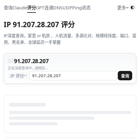
查询
Claude
评分
GPT
连通
DNS
UDP
Ping
状态
更多
IP
91.207.28.207
评分
IP深度查询，家宽 or 机房 、人机流量、多源比对、地理经纬度、端口、滥
用、黑名单、全球延迟一手掌握
91.207.28.207
正在深度查询中...请稍后...
··
IP 评分
查询