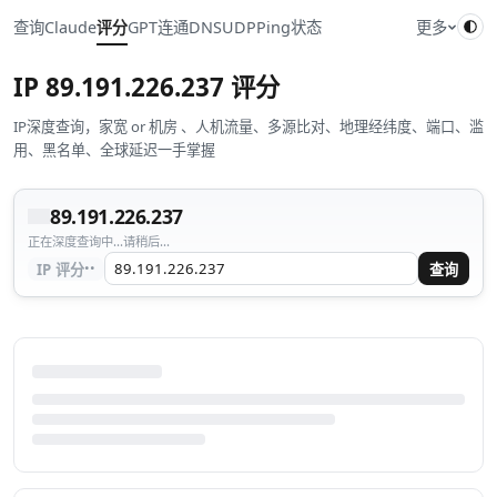
查询
Claude
评分
GPT
连通
DNS
UDP
Ping
状态
更多
IP
89.191.226.237
评分
IP深度查询，家宽 or 机房 、人机流量、多源比对、地理经纬度、端口、滥
用、黑名单、全球延迟一手掌握
89.191.226.237
正在深度查询中...请稍后...
··
IP 评分
查询