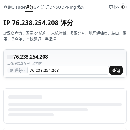
查询
Claude
评分
GPT
连通
DNS
UDP
Ping
状态
更多
IP
76.238.254.208
评分
IP深度查询，家宽 or 机房 、人机流量、多源比对、地理经纬度、端口、滥
用、黑名单、全球延迟一手掌握
76.238.254.208
正在深度查询中...请稍后...
··
IP 评分
查询