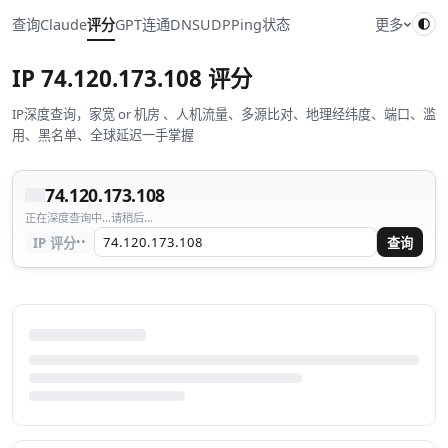
查询
Claude
评分
GPT
连通
DNS
UDP
Ping
状态
更多
IP
74.120.173.108
评分
IP深度查询，家宽 or 机房 、人机流量、多源比对、地理经纬度、端口、滥
用、黑名单、全球延迟一手掌握
74.120.173.108
正在深度查询中...请稍后...
··
IP 评分
查询