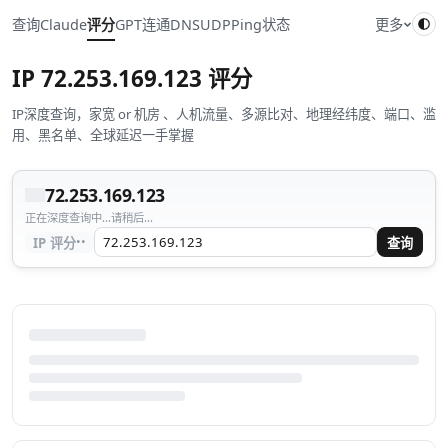
查询
Claude
评分
GPT
连通
DNS
UDP
Ping
状态
更多
IP
72.253.169.123
评分
IP深度查询，家宽 or 机房 、人机流量、多源比对、地理经纬度、端口、滥
用、黑名单、全球延迟一手掌握
72.253.169.123
正在深度查询中...请稍后...
··
IP 评分
查询