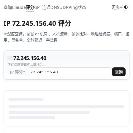
查询
Claude
评分
GPT
连通
DNS
UDP
Ping
状态
更多
IP
72.245.156.40
评分
IP深度查询，家宽 or 机房 、人机流量、多源比对、地理经纬度、端口、滥
用、黑名单、全球延迟一手掌握
72.245.156.40
正在深度查询中...请稍后...
··
IP 评分
查询