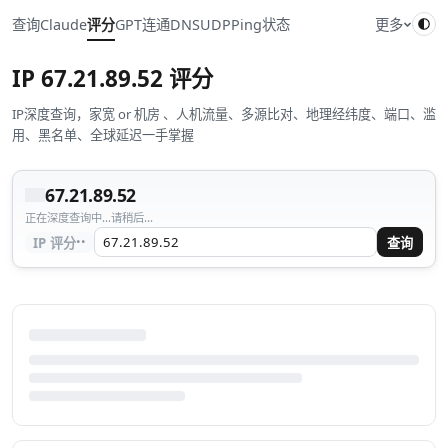
查询
Claude
评分
GPT
连通
DNS
UDP
Ping
状态
更多
IP
67.21.89.52
评分
IP深度查询，家宽 or 机房 、人机流量、多源比对、地理经纬度、端口、滥
用、黑名单、全球延迟一手掌握
67.21.89.52
正在深度查询中...请稍后...
··
IP 评分
查询