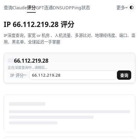
查询
Claude
评分
GPT
连通
DNS
UDP
Ping
状态
更多
IP
66.112.219.28
评分
IP深度查询，家宽 or 机房 、人机流量、多源比对、地理经纬度、端口、滥
用、黑名单、全球延迟一手掌握
66.112.219.28
正在深度查询中...请稍后...
··
IP 评分
查询