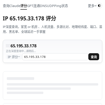
查询
Claude
评分
GPT
连通
DNS
UDP
Ping
状态
更多
IP
65.195.33.178
评分
IP深度查询，家宽 or 机房 、人机流量、多源比对、地理经纬度、端口、滥
用、黑名单、全球延迟一手掌握
65.195.33.178
正在深度查询中...请稍后...
··
IP 评分
查询