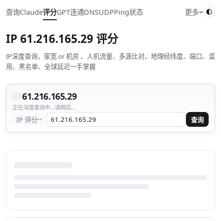
查询
Claude
评分
GPT
连通
DNS
UDP
Ping
状态
更多
IP
61.216.165.29
评分
IP深度查询，家宽 or 机房 、人机流量、多源比对、地理经纬度、端口、滥
用、黑名单、全球延迟一手掌握
61.216.165.29
正在深度查询中...请稍后...
··
IP 评分
查询