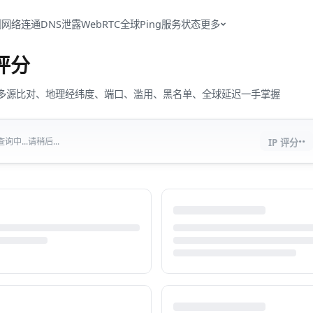
测
网络连通
DNS泄露
WebRTC
全球Ping
服务状态
更多
评分
流量、多源比对、地理经纬度、端口、滥用、黑名单、全球延迟一手掌握
··
中...请稍后...
IP 评分