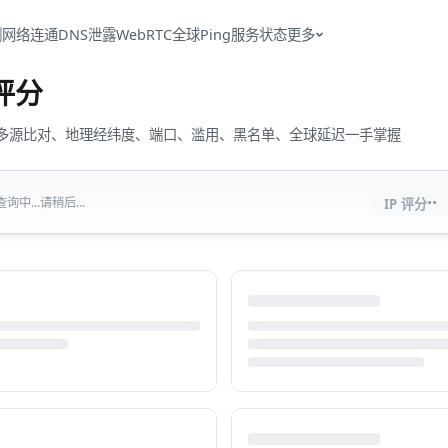
测
网络连通
DNS泄露
WebRTC
全球Ping
服务状态
更多
评分
流量、多源比对、地理经纬度、端口、滥用、黑名单、全球延迟一手掌握
··
中...请稍后...
IP 评分