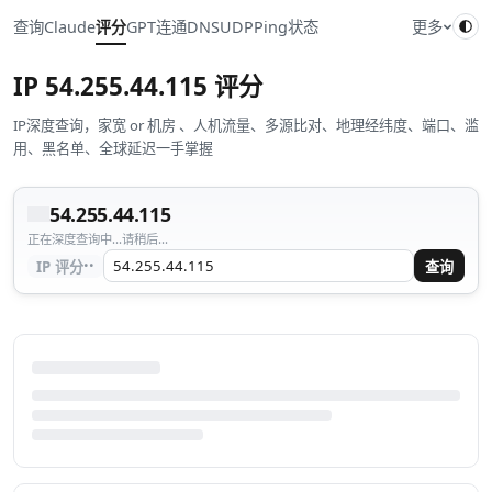
查询
Claude
评分
GPT
连通
DNS
UDP
Ping
状态
更多
IP
54.255.44.115
评分
IP深度查询，家宽 or 机房 、人机流量、多源比对、地理经纬度、端口、滥
用、黑名单、全球延迟一手掌握
54.255.44.115
正在深度查询中...请稍后...
··
IP 评分
查询