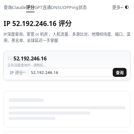
查询
Claude
评分
GPT
连通
DNS
UDP
Ping
状态
更多
IP
52.192.246.16
评分
IP深度查询，家宽 or 机房 、人机流量、多源比对、地理经纬度、端口、滥
用、黑名单、全球延迟一手掌握
52.192.246.16
正在深度查询中...请稍后...
··
IP 评分
查询