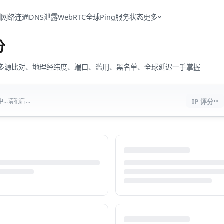
测
网络连通
DNS泄露
WebRTC
全球Ping
服务状态
更多
分
流量、多源比对、地理经纬度、端口、滥用、黑名单、全球延迟一手掌握
··
..请稍后...
IP 评分