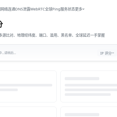
测
网络连通
DNS泄露
WebRTC
全球Ping
服务状态
更多
分
流量、多源比对、地理经纬度、端口、滥用、黑名单、全球延迟一手掌握
··
..请稍后...
IP 评分