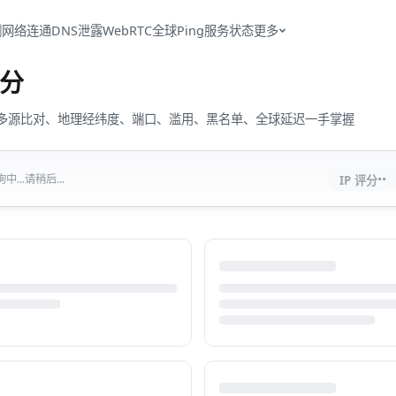
测
网络连通
DNS泄露
WebRTC
全球Ping
服务状态
更多
分
流量、多源比对、地理经纬度、端口、滥用、黑名单、全球延迟一手掌握
··
...请稍后...
IP 评分