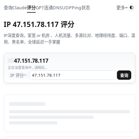
查询
Claude
评分
GPT
连通
DNS
UDP
Ping
状态
更多
IP
47.151.78.117
评分
IP深度查询，家宽 or 机房 、人机流量、多源比对、地理经纬度、端口、滥
用、黑名单、全球延迟一手掌握
47.151.78.117
正在深度查询中...请稍后...
··
IP 评分
查询