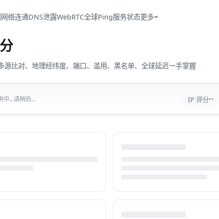
测
网络连通
DNS泄露
WebRTC
全球Ping
服务状态
更多
分
流量、多源比对、地理经纬度、端口、滥用、黑名单、全球延迟一手掌握
··
...请稍后...
IP 评分