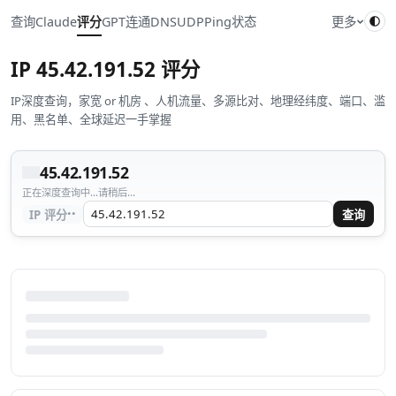
查询
Claude
评分
GPT
连通
DNS
UDP
Ping
状态
更多
IP
45.42.191.52
评分
IP深度查询，家宽 or 机房 、人机流量、多源比对、地理经纬度、端口、滥
用、黑名单、全球延迟一手掌握
45.42.191.52
正在深度查询中...请稍后...
··
IP 评分
查询