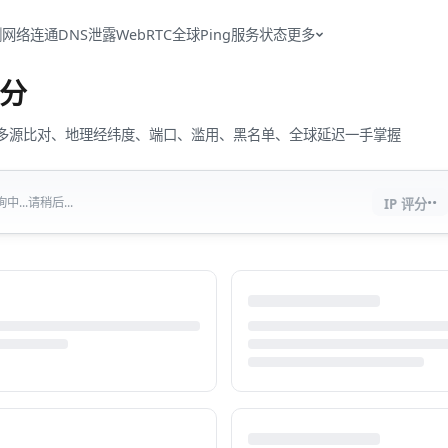
测
网络连通
DNS泄露
WebRTC
全球Ping
服务状态
更多
分
流量、多源比对、地理经纬度、端口、滥用、黑名单、全球延迟一手掌握
··
...请稍后...
IP 评分