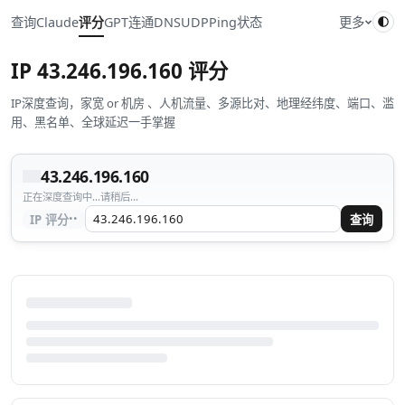
查询
Claude
评分
GPT
连通
DNS
UDP
Ping
状态
更多
IP
43.246.196.160
评分
IP深度查询，家宽 or 机房 、人机流量、多源比对、地理经纬度、端口、滥
用、黑名单、全球延迟一手掌握
43.246.196.160
正在深度查询中...请稍后...
··
IP 评分
查询