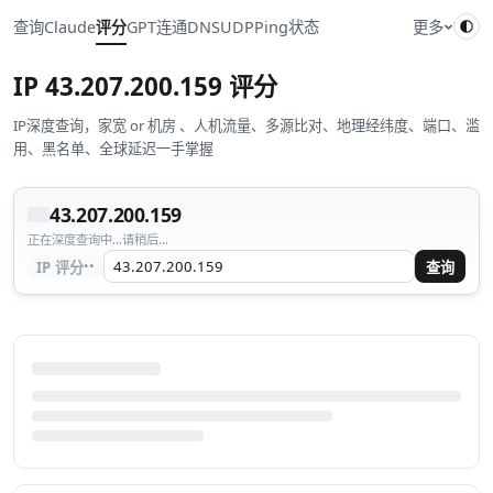
查询
Claude
评分
GPT
连通
DNS
UDP
Ping
状态
更多
IP
43.207.200.159
评分
IP深度查询，家宽 or 机房 、人机流量、多源比对、地理经纬度、端口、滥
用、黑名单、全球延迟一手掌握
43.207.200.159
正在深度查询中...请稍后...
··
IP 评分
查询