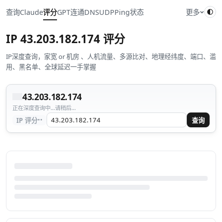
查询
Claude
评分
GPT
连通
DNS
UDP
Ping
状态
更多
IP
43.203.182.174
评分
IP深度查询，家宽 or 机房 、人机流量、多源比对、地理经纬度、端口、滥
用、黑名单、全球延迟一手掌握
43.203.182.174
正在深度查询中...请稍后...
··
IP 评分
查询