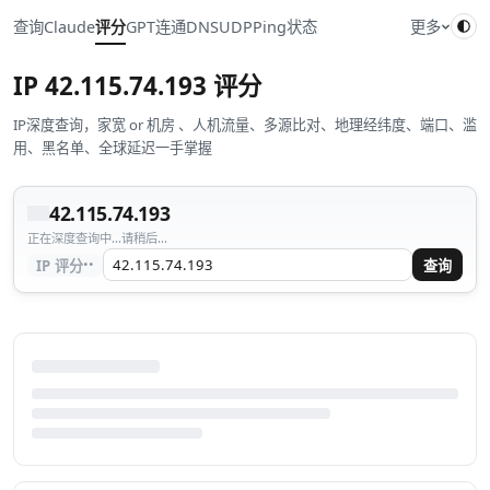
查询
Claude
评分
GPT
连通
DNS
UDP
Ping
状态
更多
IP
42.115.74.193
评分
IP深度查询，家宽 or 机房 、人机流量、多源比对、地理经纬度、端口、滥
用、黑名单、全球延迟一手掌握
42.115.74.193
正在深度查询中...请稍后...
··
IP 评分
查询