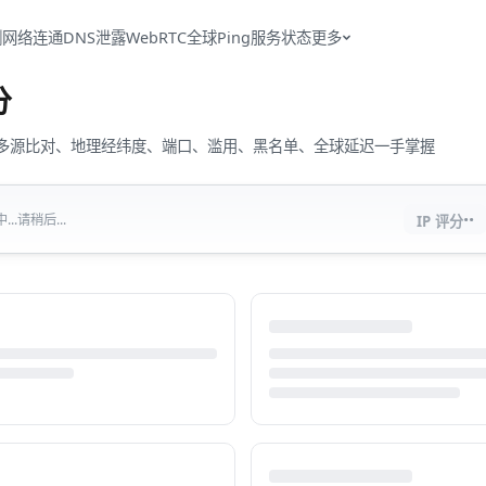
测
网络连通
DNS泄露
WebRTC
全球Ping
服务状态
更多
分
流量、多源比对、地理经纬度、端口、滥用、黑名单、全球延迟一手掌握
··
..请稍后...
IP 评分