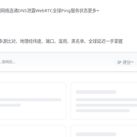
测
网络连通
DNS泄露
WebRTC
全球Ping
服务状态
更多
流量、多源比对、地理经纬度、端口、滥用、黑名单、全球延迟一手掌握
··
请稍后...
IP 评分