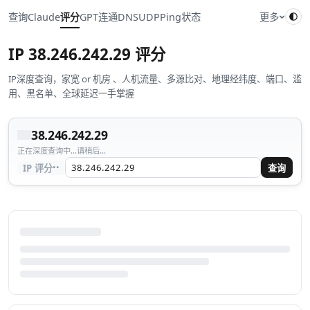
查询
Claude
评分
GPT
连通
DNS
UDP
Ping
状态
更多
IP
38.246.242.29
评分
IP深度查询，家宽 or 机房 、人机流量、多源比对、地理经纬度、端口、滥
用、黑名单、全球延迟一手掌握
38.246.242.29
正在深度查询中...请稍后...
··
IP 评分
查询