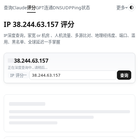
查询
Claude
评分
GPT
连通
DNS
UDP
Ping
状态
更多
IP
38.244.63.157
评分
IP深度查询，家宽 or 机房 、人机流量、多源比对、地理经纬度、端口、滥
用、黑名单、全球延迟一手掌握
38.244.63.157
正在深度查询中...请稍后...
··
IP 评分
查询