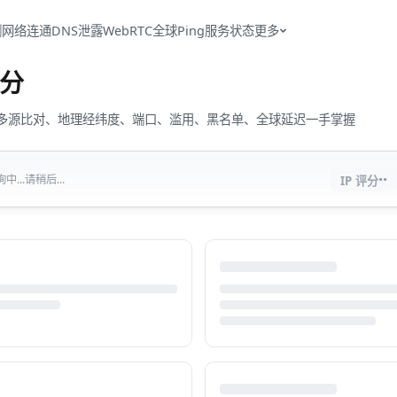
测
网络连通
DNS泄露
WebRTC
全球Ping
服务状态
更多
分
流量、多源比对、地理经纬度、端口、滥用、黑名单、全球延迟一手掌握
··
...请稍后...
IP 评分