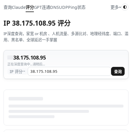
查询
Claude
评分
GPT
连通
DNS
UDP
Ping
状态
更多
IP
38.175.108.95
评分
IP深度查询，家宽 or 机房 、人机流量、多源比对、地理经纬度、端口、滥
用、黑名单、全球延迟一手掌握
38.175.108.95
正在深度查询中...请稍后...
··
IP 评分
查询