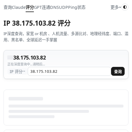
查询
Claude
评分
GPT
连通
DNS
UDP
Ping
状态
更多
IP
38.175.103.82
评分
IP深度查询，家宽 or 机房 、人机流量、多源比对、地理经纬度、端口、滥
用、黑名单、全球延迟一手掌握
38.175.103.82
正在深度查询中...请稍后...
··
IP 评分
查询