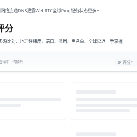
测
网络连通
DNS泄露
WebRTC
全球Ping
服务状态
更多
评分
流量、多源比对、地理经纬度、端口、滥用、黑名单、全球延迟一手掌握
··
中...请稍后...
IP 评分