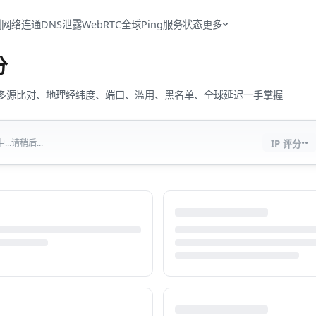
测
网络连通
DNS泄露
WebRTC
全球Ping
服务状态
更多
分
流量、多源比对、地理经纬度、端口、滥用、黑名单、全球延迟一手掌握
··
..请稍后...
IP 评分