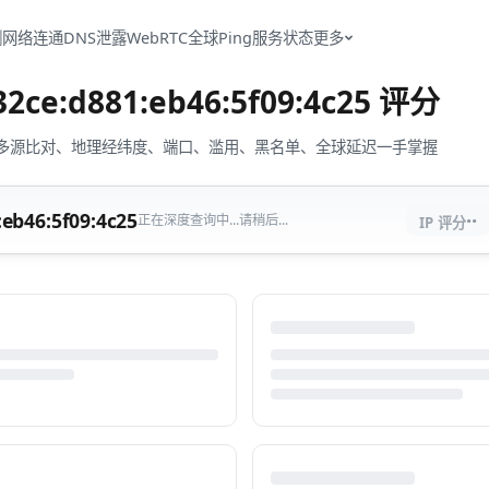
测
网络连通
DNS泄露
WebRTC
全球Ping
服务状态
更多
32ce:d881:eb46:5f09:4c25
评分
流量、多源比对、地理经纬度、端口、滥用、黑名单、全球延迟一手掌握
··
:eb46:5f09:4c25
正在深度查询中...请稍后...
IP 评分