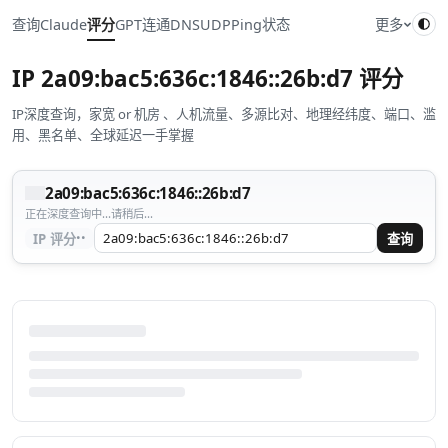
查询
Claude
评分
GPT
连通
DNS
UDP
Ping
状态
更多
IP
2a09:bac5:636c:1846::26b:d7
评分
IP深度查询，家宽 or 机房 、人机流量、多源比对、地理经纬度、端口、滥
用、黑名单、全球延迟一手掌握
2a09:bac5:636c:1846::26b:d7
正在深度查询中...请稍后...
··
IP 评分
查询