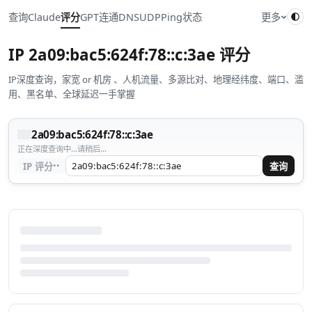
查询
Claude
评分
GPT
连通
DNS
UDP
Ping
状态
更多
IP
2a09:bac5:624f:78::c:3ae
评分
IP深度查询，家宽 or 机房 、人机流量、多源比对、地理经纬度、端口、滥
用、黑名单、全球延迟一手掌握
2a09:bac5:624f:78::c:3ae
正在深度查询中...请稍后...
··
IP 评分
查询