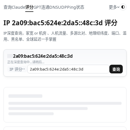
查询
Claude
评分
GPT
连通
DNS
UDP
Ping
状态
更多
IP
2a09:bac5:624e:2da5::48c:3d
评分
IP深度查询，家宽 or 机房 、人机流量、多源比对、地理经纬度、端口、滥
用、黑名单、全球延迟一手掌握
2a09:bac5:624e:2da5::48c:3d
正在深度查询中...请稍后...
··
IP 评分
查询