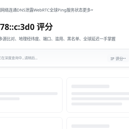
测
网络连通
DNS泄露
WebRTC
全球Ping
服务状态
更多
78::c:3d0
评分
流量、多源比对、地理经纬度、端口、滥用、黑名单、全球延迟一手掌握
··
正在深度查询中...请稍后...
IP 评分