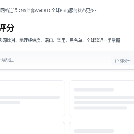
测
网络连通
DNS泄露
WebRTC
全球Ping
服务状态
更多
评分
流量、多源比对、地理经纬度、端口、滥用、黑名单、全球延迟一手掌握
··
请稍后...
IP 评分