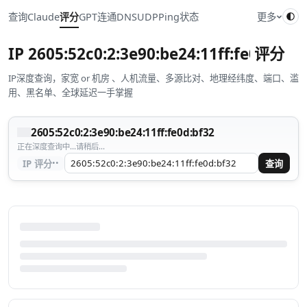
查询
Claude
评分
GPT
连通
DNS
UDP
Ping
状态
更多
IP
2605:52c0:2:3e90:be24:11ff:fe0d:bf32
评分
IP深度查询，家宽 or 机房 、人机流量、多源比对、地理经纬度、端口、滥
用、黑名单、全球延迟一手掌握
2605:52c0:2:3e90:be24:11ff:fe0d:bf32
正在深度查询中...请稍后...
··
IP 评分
查询