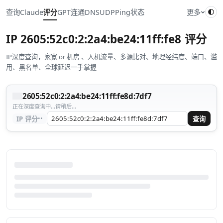
查询
Claude
评分
GPT
连通
DNS
UDP
Ping
状态
更多
IP
2605:52c0:2:2a4:be24:11ff:fe8d:7df7
评分
IP深度查询，家宽 or 机房 、人机流量、多源比对、地理经纬度、端口、滥
用、黑名单、全球延迟一手掌握
2605:52c0:2:2a4:be24:11ff:fe8d:7df7
正在深度查询中...请稍后...
··
IP 评分
查询