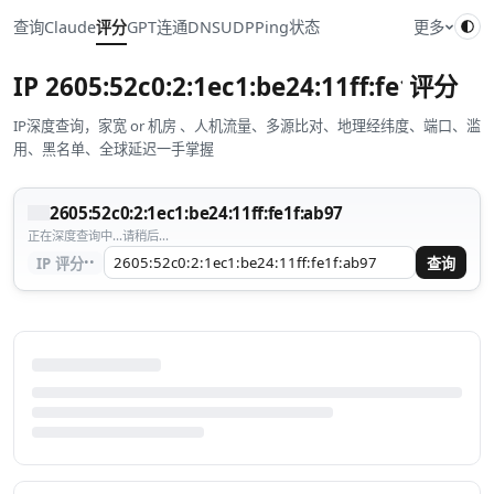
查询
Claude
评分
GPT
连通
DNS
UDP
Ping
状态
更多
IP
2605:52c0:2:1ec1:be24:11ff:fe1f:ab97
评分
IP深度查询，家宽 or 机房 、人机流量、多源比对、地理经纬度、端口、滥
用、黑名单、全球延迟一手掌握
2605:52c0:2:1ec1:be24:11ff:fe1f:ab97
正在深度查询中...请稍后...
··
IP 评分
查询