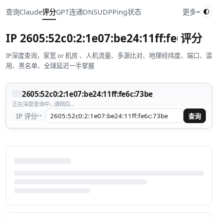
查询
Claude
评分
GPT
连通
DNS
UDP
Ping
状态
更多
IP
2605:52c0:2:1e07:be24:11ff:fe6c:73be
评分
IP深度查询，家宽 or 机房 、人机流量、多源比对、地理经纬度、端口、滥
用、黑名单、全球延迟一手掌握
2605:52c0:2:1e07:be24:11ff:fe6c:73be
正在深度查询中...请稍后...
··
IP 评分
查询