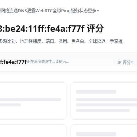
测
网络连通
DNS泄露
WebRTC
全球Ping
服务状态
更多
3:be24:11ff:fe4a:f77f
评分
流量、多源比对、地理经纬度、端口、滥用、黑名单、全球延迟一手掌握
··
f:fe4a:f77f
正在深度查询中...请稍后...
IP 评分