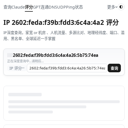
查询
Claude
评分
GPT
连通
DNS
UDP
Ping
状态
更多
IP
2602:feda:f39b:fdd3:6c4a:4a26:5b75
评分
IP深度查询，家宽 or 机房 、人机流量、多源比对、地理经纬度、端口、滥
用、黑名单、全球延迟一手掌握
2602:feda:f39b:fdd3:6c4a:4a26:5b75:74ea
正在深度查询中...请稍后...
··
IP 评分
查询